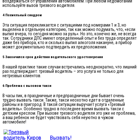
воздержаться от управления автомобилем. При любом недомогании
используйте вызов трезвого водителя.
4 Похмельный синдром
Эта ситуация перекликается с ситуациями под номерами 1 и 3, но
выделена в отдельную категорию, так как можно подумать, что, «если
выпил вчера, то сегодня можно за руль». Но это, конечно же, не всегда
так. Сотрудники ДПС имеют определенный опыт и без труда определят
даже без прибора, кто и сколько выпил алкоголя накануне, а прибор
может документально подтвердить их предположения.
5 Закончился срок действия водительского удостоверения
В нашей практике такие случаи встречались неоднократно, что лишний
раз подтверждает: трезвый водитель – это услуга не только для
нетрезвых клиентов.
6 Проблема с вызовом такси
В часы пик, в праздничные и предпраздничные дни бывает очень
трудно вызвать такси. Также, такси неохотно едет в отдаленные
районы и в пригород. В такой ситуации выручает услуга «Трезвый
водитель». Особенно трудно в последнее время вызвать такси с
детским креслом. При вызове трезвого водителя это уже не проблема,
а ваш ребенок не будет чувствовать себя неуютно в чужом
автомобиле!
Вызвать!