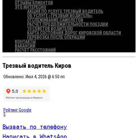
ОТЗЫВЫ КЛИЕНТОВ
ЭТО ИНТЕРЕСНО
АКЦИЯ ПО УСЛУГЕ ТРЕЗВЫЙ ВОДИТЕЛЬ
ОБ УСЛУГЕ «ТРЕЗВЫЙ ВОДИТЕЛЬ»
ОТСЛЕЖИВАНИЕ САМОЛЕТОВ
РАСЧЕТ ПРОДОЛЖИТЕЛЬНОСТИ ПОЕЗДКИ
10 СОВЕТОВ ВОДИТЕЛЮ
КАРТА СОСТОЯНИЯ ДОРОГ КИРОВСКОЙ ОБЛАСТИ
ПЕРЕВОЗКА ПОСЛЕ ОПЕРАЦИИ
КОНТАКТЫ
ВАКАНСИИ
РАСЧЕТ РАССТОЯНИЙ
Трезвый водитель Киров
Обновлено:
Июл 4, 2026 @ 6:50 пп
Рейтинг Google
5
Вызвать по телефону
Написать в WhatsApp