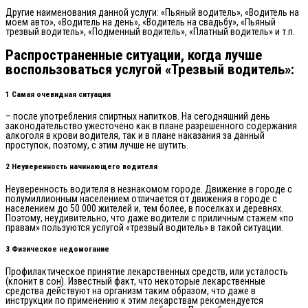
Другие наименования данной услуги: «Пьяный водитель», «Водитель на
моем авто», «Водитель на день», «Водитель на свадьбу», «Пьяный
трезвый водитель», «Подменный водитель», «Платный водитель» и т.п.
Распространенные ситуации, когда лучше
воспользоваться услугой «Трезвый водитель»:
1 Самая очевидная ситуация
– после употребления спиртных напитков. На сегодняшний день
законодательство ужесточено как в плане разрешенного содержания
алкоголя в крови водителя, так и в плане наказания за данный
проступок, поэтому, с этим лучше не шутить.
2 Неуверенность начинающего водителя
Неуверенность водителя в незнакомом городе. Движение в городе с
полумиллионным населением отличается от движения в городе с
населением до 50 000 жителей и, тем более, в поселках и деревнях.
Поэтому, неудивительно, что даже водители с приличным стажем «по
правам» пользуются услугой «трезвый водитель» в такой ситуации.
3 Физическое недомогание
Профилактическое принятие лекарственных средств, или усталость
(клонит в сон). Известный факт, что некоторые лекарственные
средства действуют на организм таким образом, что даже в
инструкции по применению к этим лекарствам рекомендуется