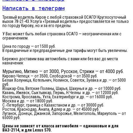
Написать в телеграм
Трезвый водитель Киров с любой страховкой ОСАГО! Круглосуточный
вызов 78-21-43.Услуга «Трезвый водитель» предоставляется не только
по городу Кирову, но и за его пределы.
У Вас может быть любая страховка ОСАГО — неограниченная или с
ограничением.
Цена по городу — от 1500 руб.
В праздничные и предпраздничные дни тарифы могут быть увеличены.
Бережно доставим ваш автомобиль с вами или без вас до места
назначения:
Мурыгино, Митино — от 3000, Русское, Стрижи — от 4000 руб.
Кирово-Чепецк — от 3500, Слободской — от 3500 руб.
Белая Холуница, Котельнич, Нолинск, Советск, Зуевка и др. — от 5000
руб.
Йошкар-Ола, Вятские Поляны, Шарья, Шахунья и др. — от 10000 руб.
Казань, Ижевск, Сыктывкар, Пермь, Н.Челны и др. — от 12000 руб.
Кострома, Ярославль, Ухта, Екатеринбург и др. — от 16000 руб.
Москва и др. — от 18000 руб.
С.-Петербург, граница с Казахстаном и др. — от 30000 руб.
Ростов, Краснодар, Анапа, Адлер и др. — от 45000 руб.
Луганск, Донецк, Джанкой, Запорожье, Мелитополь, Мариуполь — от
65000 руб.
Цены не зависят от класса автомобиля — одинаковые и для
ВАЗ-2114, и для Lexus 570.