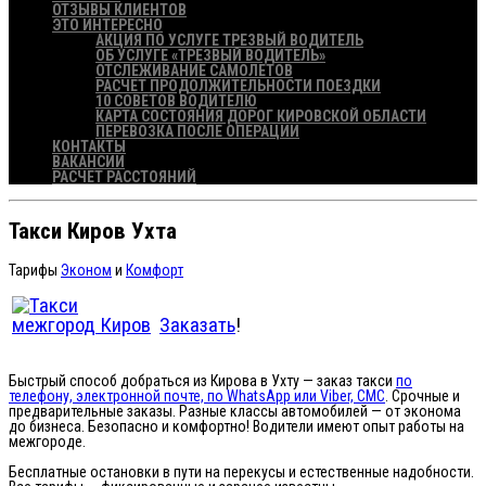
ОТЗЫВЫ КЛИЕНТОВ
ЭТО ИНТЕРЕСНО
АКЦИЯ ПО УСЛУГЕ ТРЕЗВЫЙ ВОДИТЕЛЬ
ОБ УСЛУГЕ «ТРЕЗВЫЙ ВОДИТЕЛЬ»
ОТСЛЕЖИВАНИЕ САМОЛЕТОВ
РАСЧЕТ ПРОДОЛЖИТЕЛЬНОСТИ ПОЕЗДКИ
10 СОВЕТОВ ВОДИТЕЛЮ
КАРТА СОСТОЯНИЯ ДОРОГ КИРОВСКОЙ ОБЛАСТИ
ПЕРЕВОЗКА ПОСЛЕ ОПЕРАЦИИ
КОНТАКТЫ
ВАКАНСИИ
РАСЧЕТ РАССТОЯНИЙ
Такси Киров Ухта
Тарифы
Эконом
и
Комфорт
Заказать
!
Быстрый способ добраться из Кирова в Ухту — заказ такси
по
телефону, электронной почте, по WhatsApp или Viber, СМС
. Срочные и
предварительные заказы. Разные классы автомобилей — от эконома
до бизнеса. Безопасно и комфортно! Водители имеют опыт работы на
межгороде.
Бесплатные остановки в пути на перекусы и естественные надобности.