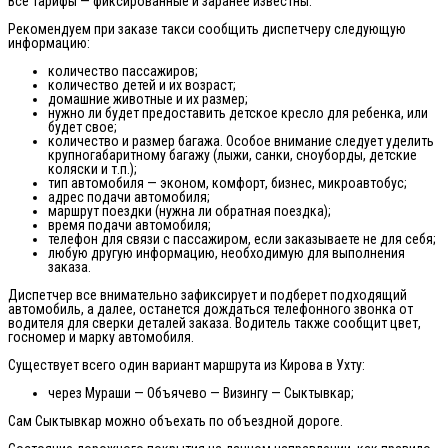
Все тарифы — фиксированные и заранее известны.
Рекомендуем при заказе такси сообщить диспетчеру следующую
информацию:
количество пассажиров;
количество детей и их возраст;
домашние животные и их размер;
нужно ли будет предоставить детское кресло для ребенка, или
будет свое;
количество и размер багажа. Особое внимание следует уделить
крупногабаритному багажу (лыжи, санки, сноуборды, детские
коляски и т.п.);
тип автомобиля — эконом, комфорт, бизнес, микроавтобус;
адрес подачи автомобиля;
маршрут поездки (нужна ли обратная поездка);
время подачи автомобиля;
телефон для связи с пассажиром, если заказываете не для себя;
любую другую информацию, необходимую для выполнения
заказа.
Диспетчер все внимательно зафиксирует и подберет подходящий
автомобиль, а далее, останется дождаться телефонного звонка от
водителя для сверки деталей заказа. Водитель также сообщит цвет,
госномер и марку автомобиля.
Существует всего один вариант маршрута из Кирова в Ухту:
через Мураши — Объячево — Визингу — Сыктывкар;
Сам Сыктывкар можно объехать по объездной дороге.